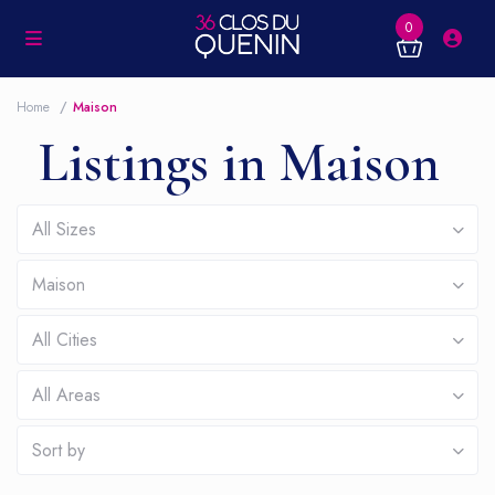
0
Home
Maison
Listings in Maison
All Sizes
Maison
All Cities
All Areas
Sort by