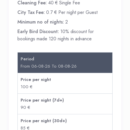
Cleaning Fee:
40 € Single Fee
City Tax Fee:
0.7 € Per night per Guest
Minimum no of nights:
2
Early Bird Discount:
10% discount for
bookings made 120 nights in advance
Period
From 06-08-26 To 08-08-26
Price per night
100 €
Price per night (7d+)
90 €
Price per night (30d+)
85 €