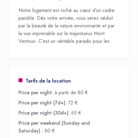
Notre logement est niché au cœur d’un cadre
paisible. Dès votre arrivée, vous serez séduit
par la beauté de la nature environnante et par
la vue imprenable sur le majestueux Mont
Ventoux. C’est un véritable paradis pour les
amoureux de la nature et les passionnés de
plein air.
Que vous souhaitiez vous détendre au bord de
la piscine, partir à la découverte des paysages
ou vous plonger dans l’histoire de la région,
Tarifs de la location
notre résidence est l’endroit idéal pour passer
Price per night:
à partir de 80 €
des vacances en Provence.
Price per night (7d+):
72 €
Price per night (30d+):
65 €
Price per weekend (Sunday and
Saturday) :
80 €