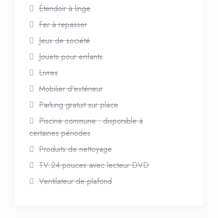
Étendoir à linge
Fer à repasser
Jeux de société
Jouets pour enfants
Livres
Mobilier d'extérieur
Parking gratuit sur place
Piscine commune : disponible à
certaines périodes
Produits de nettoyage
TV 24 pouces avec lecteur DVD
Ventilateur de plafond