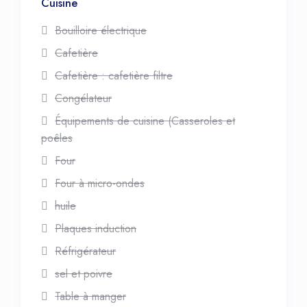
Cuisine
Bouilloire électrique
Cafetière
Cafetière : cafetière filtre
Congélateur
Équipements de cuisine (Casseroles et
poêles
Four
Four à micro-ondes
huile
Plaques induction
Réfrigérateur
sel et poivre
Table à manger