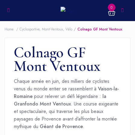
0
Home
Cyclosportive
,
Mont-Ventoux
,
Vélo
Colnago GF Mont Ventoux
Colnago GF
Mont Ventoux
Chaque année en juin, des milliers de cyclistes
venus du monde entier se rassemblent à
Vaison-la-
Romaine
pour relever un défi légendaire :
la
Granfondo Mont Ventoux
. Une course exigeante
et spectaculaire, qui traverse les plus beaux
paysages de Provence avant d’affronter la montée
mythique du
Géant de Provence
.