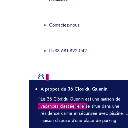
Contactez-nous
+33 681 892 042
0
Login
A propos du 36 Clos du Quenin
Sign Up
Total:
Le 36 Clos du Quenin est une maison de
0,00
€
Voir le panier
vacances classée, elle se situe dans une
Commander
résidence calme et sécurisée avec piscine. 
maison dispose d’une place de parking.