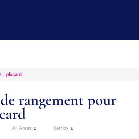
Return to Login
 : placard
e de rangement pour
acard
All Areas
Sort by