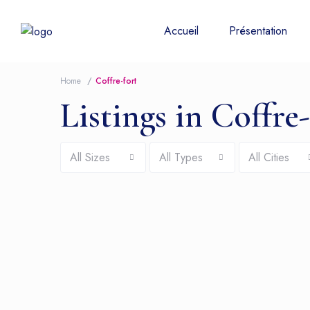
Accueil
Présentation
Home
Coffre-fort
Listings in Coffre
All Sizes
All Types
All Cities