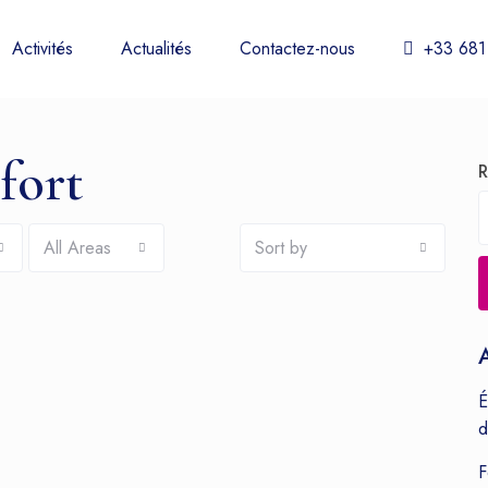
Activités
Actualités
Contactez-nous
+33 681
-fort
R
All Areas
Sort by
A
É
d
F