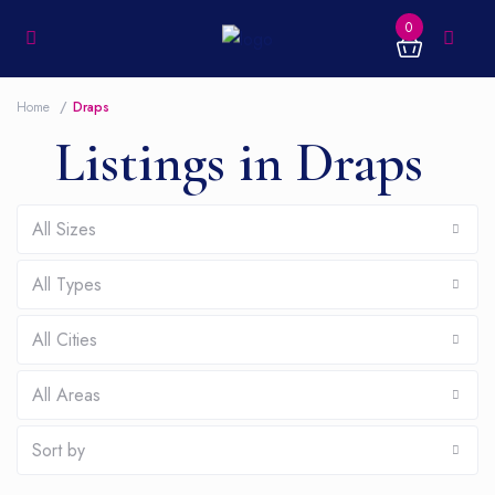
0
Home
Draps
Listings in Draps
All Sizes
All Types
All Cities
All Areas
Sort by