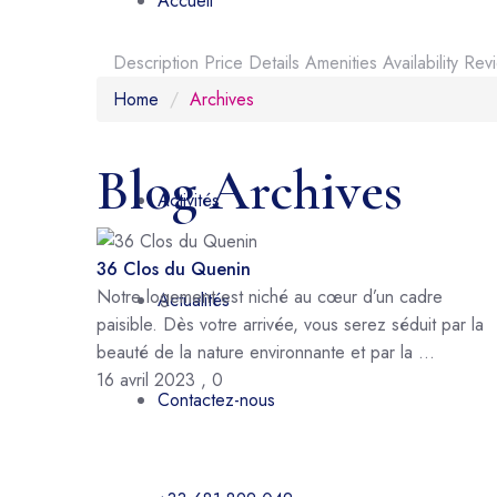
Accueil
Description
Price
Details
Amenities
Availability
Rev
Home
Archives
Présentation
Blog Archives
Activités
36 Clos du Quenin
Notre logement est niché au cœur d’un cadre
Actualités
paisible. Dès votre arrivée, vous serez séduit par la
beauté de la nature environnante et par la ...
16 avril 2023
,
0
Contactez-nous