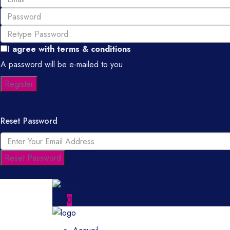
I agree with
terms & conditions
A password will be e-mailed to you
Register
Reset Password
Reset Password
0