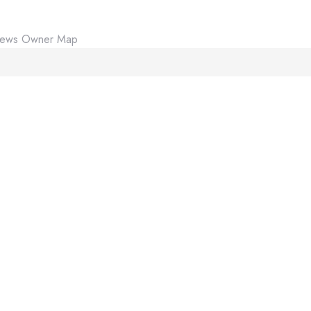
iews
Owner
Map