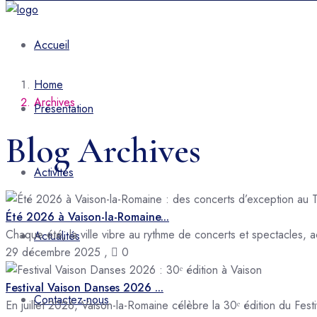
Accueil
Home
Archives
Présentation
Blog Archives
Activités
Été 2026 à Vaison-la-Romaine...
Chaque été, la ville vibre au rythme de concerts et spectacles, a
Actualités
29 décembre 2025
,
0
Festival Vaison Danses 2026 ...
Contactez-nous
En juillet 2026, Vaison-la-Romaine célèbre la 30ᵉ édition du Fe