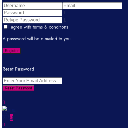
I agree with
terms & conditions
A password will be e-mailed to you
Register
Reset Password
Reset Password
0