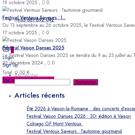
19 octobre 2025
,
0
Festival Ventoux Saveurs : l...
+33 681 892 042
Du 13 septembre au 26 octobre 2025, le Festival Ventoux Saveurs vou
17 octobre 2025
,
0
Festival Vaison Danses 2025
0
Le Festival Vaison Danses 2025 se tiendra du 9 au 23 juillet au
Login
22 décembre 2024
,
0
Sign Up
Total:
0,00
€
Rechercher
Voir le panier
Commander
Rechercher
Articles récents
Été 2026 à Vaison-la-Romaine : des concerts d’exce
Festival Vaison Danses 2026 : 30ᵉ édition à Vaison
Colnago GF Mont Ventoux
Festival Ventoux Saveurs : l’automne gourmand