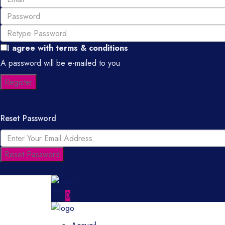
I agree with
terms & conditions
A password will be e-mailed to you
Register
Reset Password
Reset Password
0