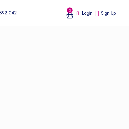
0
 892 042
Login
Sign Up